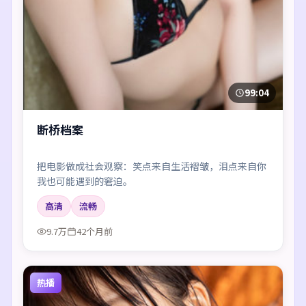
99:04
断桥档案
把电影做成社会观察：笑点来自生活褶皱，泪点来自你
我也可能遇到的窘迫。
高清
流畅
9.7万
42个月前
热播