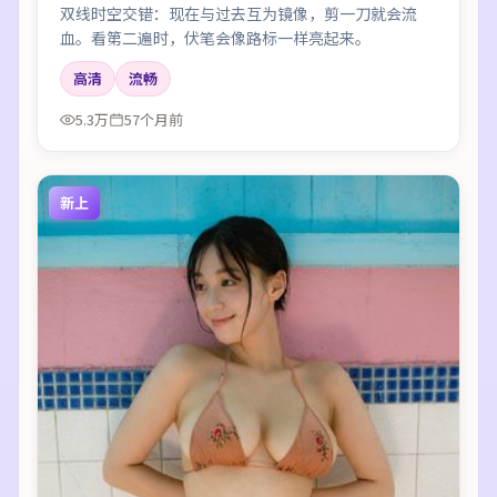
双线时空交错：现在与过去互为镜像，剪一刀就会流
血。看第二遍时，伏笔会像路标一样亮起来。
高清
流畅
5.3万
57个月前
新上