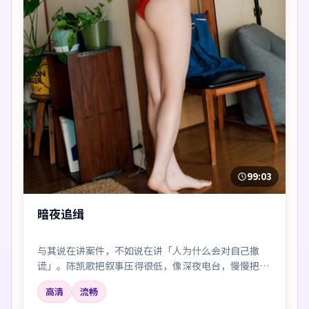
99:03
暗夜追缉
与其说在讲案件，不如说在讲「人为什么会对自己撒
谎」。陈凯歌把叙事压得很低，像深夜电台，慢慢把听
众引进雾里。
高清
流畅