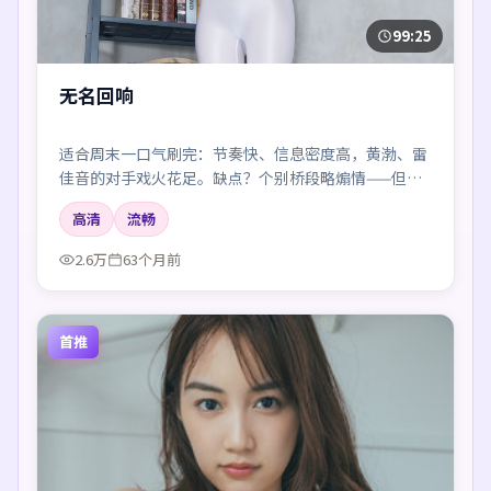
99:25
无名回响
适合周末一口气刷完：节奏快、信息密度高，黄渤、雷
佳音的对手戏火花足。缺点？个别桥段略煽情——但瑕
不掩瑜。
高清
流畅
2.6万
63个月前
首推