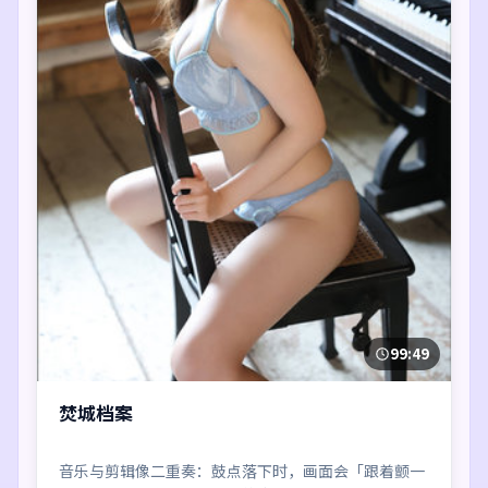
99:49
焚城档案
音乐与剪辑像二重奏：鼓点落下时，画面会「跟着颤一