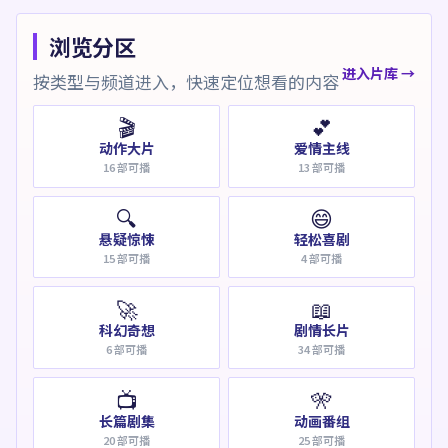
浏览分区
进入片库 →
按类型与频道进入，快速定位想看的内容
🎬
💕
动作大片
爱情主线
16
部可播
13
部可播
🔍
😄
悬疑惊悚
轻松喜剧
15
部可播
4
部可播
🚀
📖
科幻奇想
剧情长片
6
部可播
34
部可播
📺
🎌
长篇剧集
动画番组
20
部可播
25
部可播