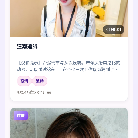
99:34
狂潮追缉
【观影提示】含强情节与多次反转。若你厌倦套路化的
动漫，可以试试这部——它至少三次让你以为猜到了真
相。
高清
流畅
3.4万
33个月前
首推