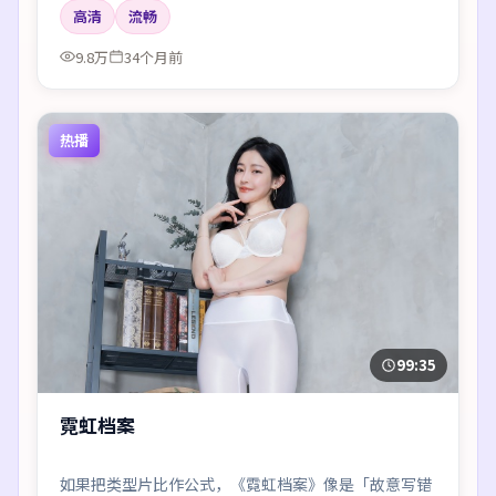
高清
流畅
9.8万
34个月前
热播
99:35
霓虹档案
如果把类型片比作公式，《霓虹档案》像是「故意写错