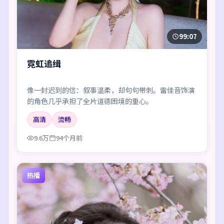
99:07
霓虹追缉
像一封迟到的信：叙事温柔，却句句带刺。雷佳音饰演
的角色几乎承担了全片道德困境的重心。
高清
流畅
9.6万
94个月前
热播