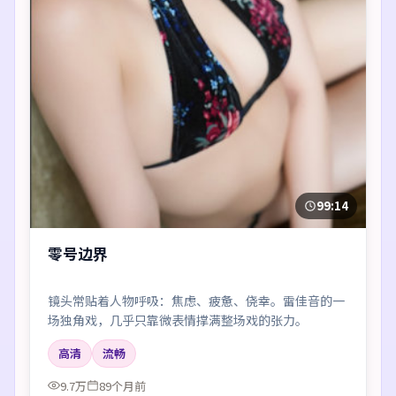
99:14
零号边界
镜头常贴着人物呼吸：焦虑、疲惫、侥幸。雷佳音的一
场独角戏，几乎只靠微表情撑满整场戏的张力。
高清
流畅
9.7万
89个月前