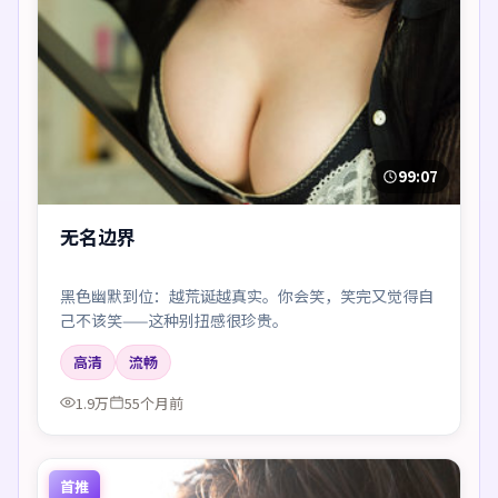
99:07
无名边界
黑色幽默到位：越荒诞越真实。你会笑，笑完又觉得自
己不该笑——这种别扭感很珍贵。
高清
流畅
1.9万
55个月前
首推