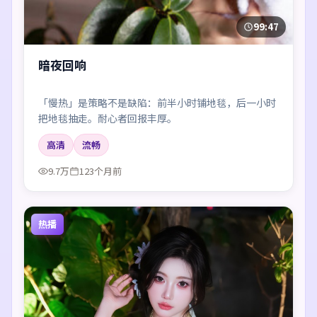
99:47
暗夜回响
「慢热」是策略不是缺陷：前半小时铺地毯，后一小时
把地毯抽走。耐心者回报丰厚。
高清
流畅
9.7万
123个月前
热播